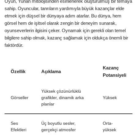
Oyun, Yunan mitolojisinden esinlenerek oluşturulmuş bir temaya
sahip. Oyuncular, tanrıların yardımıyla büyük kazançlar elde
etmek için düşsel bir dünyaya adım atarlar. Bu dünya, hem
görsel hem de işitsel olarak zengin bir deneyim sunarak,
oyunseverlerin ilgisini çeker. Oynamak için gerekli olan temel
bilgilere sahip olmak, kazanç sağlamak için oldukça önemli bir
faktördür.
Kazanç
Özellik
Açıklama
Potansiyeli
Yüksek çözünürlüklü
Görseller
grafikler, dinamik arka
Yüksek
planlar
Ses
Üç boyutlu sesler,
Orta-
Efektleri
gerçekçi atmosfer
yüksek