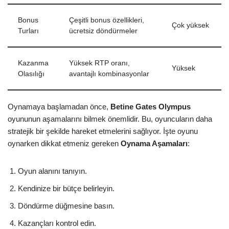
Bonus
Çeşitli bonus özellikleri,
Çok yüksek
Turları
ücretsiz döndürmeler
Kazanma
Yüksek RTP oranı,
Yüksek
Olasılığı
avantajlı kombinasyonlar
Oynamaya başlamadan önce,
Betine Gates Olympus
oyununun aşamalarını bilmek önemlidir. Bu, oyuncuların daha
stratejik bir şekilde hareket etmelerini sağlıyor. İşte oyunu
oynarken dikkat etmeniz gereken
Oynama Aşamaları
:
Oyun alanını tanıyın.
Kendinize bir bütçe belirleyin.
Döndürme düğmesine basın.
Kazançları kontrol edin.