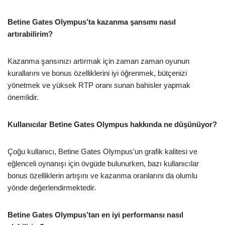
Betine Gates Olympus’ta kazanma şansımı nasıl
artırabilirim?
Kazanma şansınızı artırmak için zaman zaman oyunun
kurallarını ve bonus özelliklerini iyi öğrenmek, bütçenizi
yönetmek ve yüksek RTP oranı sunan bahisler yapmak
önemlidir.
Kullanıcılar Betine Gates Olympus hakkında ne düşünüyor?
Çoğu kullanıcı, Betine Gates Olympus’un grafik kalitesi ve
eğlenceli oynanışı için övgüde bulunurken, bazı kullanıcılar
bonus özelliklerin artışını ve kazanma oranlarını da olumlu
yönde değerlendirmektedir.
Betine Gates Olympus’tan en iyi performansı nasıl