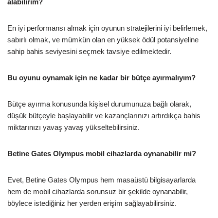
alabilirim?
En iyi performansı almak için oyunun stratejilerini iyi belirlemek,
sabırlı olmak, ve mümkün olan en yüksek ödül potansiyeline
sahip bahis seviyesini seçmek tavsiye edilmektedir.
Bu oyunu oynamak için ne kadar bir bütçe ayırmalıyım?
Bütçe ayırma konusunda kişisel durumunuza bağlı olarak,
düşük bütçeyle başlayabilir ve kazançlarınızı artırdıkça bahis
miktarınızı yavaş yavaş yükseltebilirsiniz.
Betine Gates Olympus mobil cihazlarda oynanabilir mi?
Evet, Betine Gates Olympus hem masaüstü bilgisayarlarda
hem de mobil cihazlarda sorunsuz bir şekilde oynanabilir,
böylece istediğiniz her yerden erişim sağlayabilirsiniz.