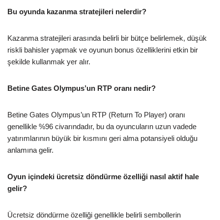
Bu oyunda kazanma stratejileri nelerdir?
Kazanma stratejileri arasında belirli bir bütçe belirlemek, düşük
riskli bahisler yapmak ve oyunun bonus özelliklerini etkin bir
şekilde kullanmak yer alır.
Betine Gates Olympus’un RTP oranı nedir?
Betine Gates Olympus’un RTP (Return To Player) oranı
genellikle %96 civarındadır, bu da oyuncuların uzun vadede
yatırımlarının büyük bir kısmını geri alma potansiyeli olduğu
anlamına gelir.
Oyun içindeki ücretsiz döndürme özelliği nasıl aktif hale
gelir?
Ücretsiz döndürme özelliği genellikle belirli sembollerin