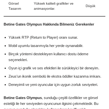
Görsel
Yüksek kaliteli grafikler ve
Düşük
Tasarım
animasyonlar.
Betine Gates Olympus Hakkında Bilmeniz Gerekenler
Yüksek RTP (Return to Player) oranı sunar.
Mobil uyumlu tasarımıyla her yerde oynanabilir.
Birçok yöntemi destekleyen kullanıcı dostu ödeme
seçenekleri.
Oyun içi grafik ve ses efektleri ile sürükleyici bir deneyim.
Zeus’un ikonik sembolü ile ekstra ödüller kazanma imkanı.
Deneyimli ve yeni oyuncular için uygun zorluk seviyeleri.
Betine Gates Olympus
, sunduğu çeşitli özellikler ve görsel
estetiği ile her seviyeden oyuncunun ilgisini çekmektedir. Bu