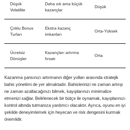
Düşük
Daha sık ama küçük
Düşük
Volatilite
kazançlar
Çoklu Bonus
Ekstra kazanç
Orta-Yüksek
Turları
imkanları
Ücretsiz
Kazançları artırma
Orta
Dönüşler
fırsatı
Kazanma şansınızı artırmanın diğer yolları arasında stratejik
bahis yönetimi de yer almaktadır. Bahislerinizi ne zaman artırıp
ne zaman azaltacağınızı bilmek, kayıplarınızı minimalize
etmenizi sağlar. Belirlenecek bir bütçe ile oynamak, kayıplarınızı
kontrol altında tutmanıza yardımcı olacaktır. Ayrıca, oyunu en iyi
şekilde deneyimlemek için heyecan ve risk dengesini kurmak
önemlidir.