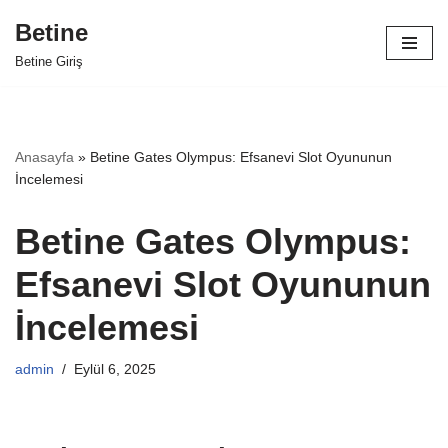
Betine
İçeriğe
Betine Giriş
geç
Anasayfa
»
Betine Gates Olympus: Efsanevi Slot Oyununun
İncelemesi
Betine Gates Olympus:
Efsanevi Slot Oyununun
İncelemesi
admin
Eylül 6, 2025