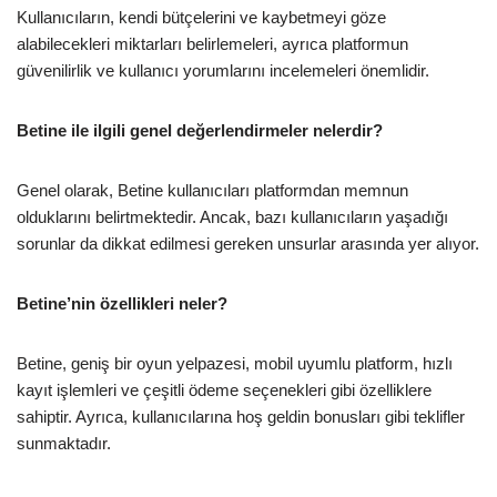
Kullanıcıların, kendi bütçelerini ve kaybetmeyi göze
alabilecekleri miktarları belirlemeleri, ayrıca platformun
güvenilirlik ve kullanıcı yorumlarını incelemeleri önemlidir.
Betine ile ilgili genel değerlendirmeler nelerdir?
Genel olarak, Betine kullanıcıları platformdan memnun
olduklarını belirtmektedir. Ancak, bazı kullanıcıların yaşadığı
sorunlar da dikkat edilmesi gereken unsurlar arasında yer alıyor.
Betine’nin özellikleri neler?
Betine, geniş bir oyun yelpazesi, mobil uyumlu platform, hızlı
kayıt işlemleri ve çeşitli ödeme seçenekleri gibi özelliklere
sahiptir. Ayrıca, kullanıcılarına hoş geldin bonusları gibi teklifler
sunmaktadır.