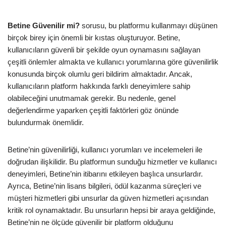
Betine Güvenilir mi?
sorusu, bu platformu kullanmayı düşünen
birçok birey için önemli bir kıstas oluşturuyor. Betine,
kullanıcıların güvenli bir şekilde oyun oynamasını sağlayan
çeşitli önlemler almakta ve kullanıcı yorumlarına göre güvenilirlik
konusunda birçok olumlu geri bildirim almaktadır. Ancak,
kullanıcıların platform hakkında farklı deneyimlere sahip
olabileceğini unutmamak gerekir. Bu nedenle, genel
değerlendirme yaparken çeşitli faktörleri göz önünde
bulundurmak önemlidir.
Betine’nin güvenilirliği, kullanıcı yorumları ve incelemeleri ile
doğrudan ilişkilidir. Bu platformun sunduğu hizmetler ve kullanıcı
deneyimleri, Betine’nin itibarını etkileyen başlıca unsurlardır.
Ayrıca, Betine’nin lisans bilgileri, ödül kazanma süreçleri ve
müşteri hizmetleri gibi unsurlar da güven hizmetleri açısından
kritik rol oynamaktadır. Bu unsurların hepsi bir araya geldiğinde,
Betine’nin ne ölçüde güvenilir bir platform olduğunu