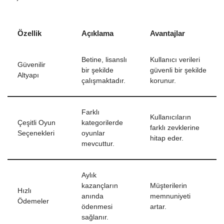
Özellik
Açıklama
Avantajlar
Betine, lisanslı
Kullanıcı verileri
Güvenilir
bir şekilde
güvenli bir şekilde
Altyapı
çalışmaktadır.
korunur.
Farklı
Kullanıcıların
Çeşitli Oyun
kategorilerde
farklı zevklerine
Seçenekleri
oyunlar
hitap eder.
mevcuttur.
Aylık
kazançların
Müşterilerin
Hızlı
anında
memnuniyeti
Ödemeler
ödenmesi
artar.
sağlanır.