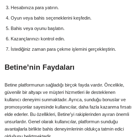
Hesabınıza para yatırın.
Oyun veya bahis seçeneklerini keşfedin.
Bahis veya oyunu başlatın.
Kazançlarınızı kontrol edin.
İstediğiniz zaman para çekme işlemini gerçekleştirin.
Betine’nin Faydaları
Betine platformunun sağladığı birçok fayda vardır. Öncelikle,
güvenilir bir altyapı ve müşteri hizmetleri ile desteklenen
kullanıcı deneyimi sunmaktadır. Ayrıca, sunduğu bonuslar ve
promosyonlar sayesinde kullanıcılar, daha fazla kazanma fırsatı
elde ederler. Bu özellikleri, Betine’yi rakiplerinden ayıran önemli
unsurlardır. Genel olarak kullanıcılar, platformun sunduğu
avantajlarla birlikte bahis deneyimlerinin oldukça tatmin edici
olduğunu belirtmektedir.