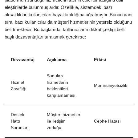
eleştirilerde bulunmuşlardır. Özellikle, sistemdeki bazı
aksaklıklar, kullanıcıları hayal kırıklığına uğratmıştır. Bunun yanı
sıra, bazı kullanıcılar da müşteri hizmetlerinin yetersiz olduğunu
belirtmektedir. Bu bağlamda, kullanıcıların dikkat çektiği belli
başlı dezavantajları sıralamak gerekirse:
Dezavantaj
Açıklama
Etkisi
Sunulan
Hizmet
hizmetlerin
Memnuniyetsizlik
Zayıflığı
beklentileri
karşılamaması.
Destek
Müşteri hizmetleri
Hattı
ile iletişim
Cephe Hatası
Sorunları
zorluğu.