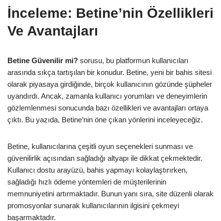
İnceleme: Betine’nin Özellikleri
Ve Avantajları
Betine Güvenilir mi?
sorusu, bu platformun kullanıcıları
arasında sıkça tartışılan bir konudur. Betine, yeni bir bahis sitesi
olarak piyasaya girdiğinde, birçok kullanıcının gözünde şüpheler
uyandırdı. Ancak, zamanla kullanıcı yorumları ve deneyimlerin
gözlemlenmesi sonucunda bazı özellikleri ve avantajları ortaya
çıktı. Bu yazıda, Betine’nin öne çıkan yönlerini inceleyeceğiz.
Betine, kullanıcılarına çeşitli oyun seçenekleri sunması ve
güvenilirlik açısından sağladığı altyapı ile dikkat çekmektedir.
Kullanıcı dostu arayüzü, bahis yapmayı kolaylaştırırken,
sağladığı hızlı ödeme yöntemleri de müşterilerinin
memnuniyetini artırmaktadır. Bunun yanı sıra, site düzenli olarak
promosyonlar sunarak kullanıcılarının ilgisini çekmeyi
başarmaktadır.