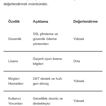
değerlendirmek mümkündür.
Özellik
Açıklama
Değerlendirme
SSL şifreleme ve
Güvenlik
güvenilir ödeme
Yüksek
yöntemleri
Geçerli oyun lisansı
Lisans
Orta
bilgileri
Müşteri
24/7 destek ve hızlı
Yüksek
Hizmetleri
geri dönüş
Kullanıcı
Genellikle olumlu ve
Yüksek
Yorumları
destekleyici