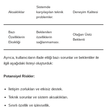
Sistemde
Aksaklıklar
karşılaşılan teknik
Deneyim Kalitesi
problemler.
Bazı
Beklenilen
Olağan Üstü
Özelliklerin
özelliklerin
Beklenti
Eksikliği
sağlanmaması.
Ayrıca, kullanıcıların ifade ettiği bazı sorunlar ve beklentiler ile
ilgili aşağıdaki listeyi oluşturduk:
Potansiyel Riskler:
İletişim zorlukları ve etkisiz destek.
Teknik sorunlar ve sistem aksaklıkları.
Sınırlı özellik ve işlevsellik.