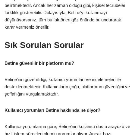
belirtmektedir. Ancak her zaman olduğu gibi, kişisel tecrübeler
farklılık gösterebilir. Dolayısıyla, Betine’yi kullanmayı
düşünüyorsanız, tüm bu faktörleri göz önünde bulundurarak
karar vermeniz önerilir.
Sık Sorulan Sorular
Betine güvenilir bir platform mu?
Betine’nin güvenilirliği, kullanıcı yorumları ve incelemeleri ile
desteklenmektedir. Kullanıcıların çoğu, platformun güvenliğini ve
şeffaflığını vurgulamaktadır.
Kullanıcı yorumları Betine hakkında ne diyor?
Kullanıcı yorumlarına göre, Betine’nin kullanıcı dostu arayüzü ve
hızlı işlem süreçleri olumlu yorumlar alıyor. Ancak bazı