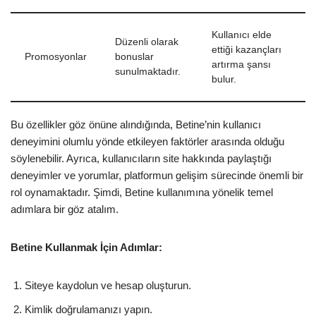
Kullanıcı elde
Düzenli olarak
ettiği kazançları
Promosyonlar
bonuslar
artırma şansı
sunulmaktadır.
bulur.
Bu özellikler göz önüne alındığında, Betine’nin kullanıcı
deneyimini olumlu yönde etkileyen faktörler arasında olduğu
söylenebilir. Ayrıca, kullanıcıların site hakkında paylaştığı
deneyimler ve yorumlar, platformun gelişim sürecinde önemli bir
rol oynamaktadır. Şimdi, Betine kullanımına yönelik temel
adımlara bir göz atalım.
Betine Kullanmak İçin Adımlar:
Siteye kaydolun ve hesap oluşturun.
Kimlik doğrulamanızı yapın.