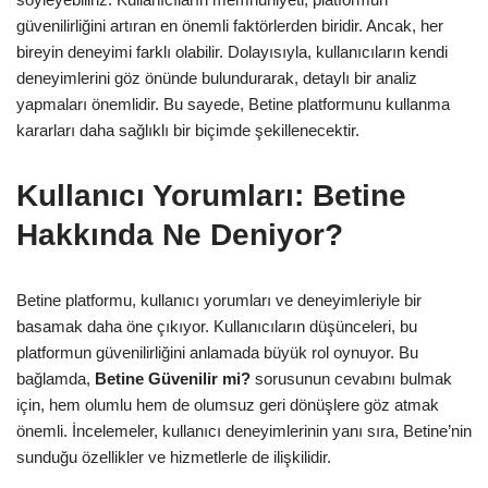
güvenilirliğini artıran en önemli faktörlerden biridir. Ancak, her
bireyin deneyimi farklı olabilir. Dolayısıyla, kullanıcıların kendi
deneyimlerini göz önünde bulundurarak, detaylı bir analiz
yapmaları önemlidir. Bu sayede, Betine platformunu kullanma
kararları daha sağlıklı bir biçimde şekillenecektir.
Kullanıcı Yorumları: Betine
Hakkında Ne Deniyor?
Betine platformu, kullanıcı yorumları ve deneyimleriyle bir
basamak daha öne çıkıyor. Kullanıcıların düşünceleri, bu
platformun güvenilirliğini anlamada büyük rol oynuyor. Bu
bağlamda,
Betine Güvenilir mi?
sorusunun cevabını bulmak
için, hem olumlu hem de olumsuz geri dönüşlere göz atmak
önemli. İncelemeler, kullanıcı deneyimlerinin yanı sıra, Betine’nin
sunduğu özellikler ve hizmetlerle de ilişkilidir.