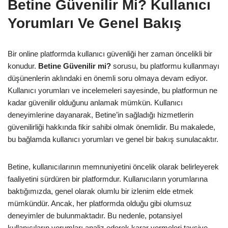
Betine Güvenilir Mi? Kullanıcı
Yorumları Ve Genel Bakış
Bir online platformda kullanıcı güvenliği her zaman öncelikli bir
konudur.
Betine Güvenilir mi?
sorusu, bu platformu kullanmayı
düşünenlerin aklındaki en önemli soru olmaya devam ediyor.
Kullanıcı yorumları ve incelemeleri sayesinde, bu platformun ne
kadar güvenilir olduğunu anlamak mümkün. Kullanıcı
deneyimlerine dayanarak, Betine’in sağladığı hizmetlerin
güvenilirliği hakkında fikir sahibi olmak önemlidir. Bu makalede,
bu bağlamda kullanıcı yorumları ve genel bir bakış sunulacaktır.
Betine, kullanıcılarının memnuniyetini öncelik olarak belirleyerek
faaliyetini sürdüren bir platformdur. Kullanıcıların yorumlarına
baktığımızda, genel olarak olumlu bir izlenim elde etmek
mümkündür. Ancak, her platformda olduğu gibi olumsuz
deneyimler de bulunmaktadır. Bu nedenle, potansiyel
kullanıcıların yorumları analiz ederek karar vermeleri tavsiye