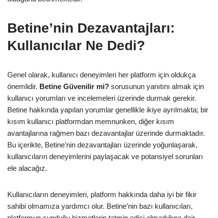
Betine’nin Dezavantajları:
Kullanıcılar Ne Dedi?
Genel olarak, kullanıcı deneyimleri her platform için oldukça
önemlidir.
Betine Güvenilir mi?
sorusunun yanıtını almak için
kullanıcı yorumları ve incelemeleri üzerinde durmak gerekir.
Betine hakkında yapılan yorumlar genellikle ikiye ayrılmakta; bir
kısım kullanıcı platformdan memnunken, diğer kısım
avantajlarına rağmen bazı dezavantajlar üzerinde durmaktadır.
Bu içerikte, Betine’nin dezavantajları üzerinde yoğunlaşarak,
kullanıcıların deneyimlerini paylaşacak ve potansiyel sorunları
ele alacağız.
Kullanıcıların deneyimleri, platform hakkında daha iyi bir fikir
sahibi olmamıza yardımcı olur. Betine’nin bazı kullanıcıları,
platformun sunduğu hizmetlerin tatmin edici olmadığına dair