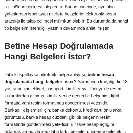
ilgili bölüme girmesi talep edilir. Bunun haricinde, üye olan
şahıslardan ispatlayıcı nitelikte belgelerin, elektronik posta
aracılığı ile talep edilmesi mümkün olabilir. Bu durumda da hangi
tip belgelerin istendiği, yazının devamında anlatılmıştır.
Betine Hesap Doğrulamada
Hangi Belgeleri İster?
Tabii ki ispatlayıcı nitelikteki belge anlayışı,
betine hesap
doğrulamada hangi belgeleri ister?
Sorusunun karşılığıdır. 18
yaş sınırı için ehliyet, pasaport, kimlik veya Türkiye’de resmi
kurumlardan alınmış, kimlik yerine geçen bir belgenin dijital
formatta yani resim formatında gönderilmesi yeterlidir.
Bankacılık işlemleri için, banka dekontu, kredi kartı önlü arkalı
görüntüsü, banka hesap cüzdanı gibi bir belgenin resim
formatında gönderilmesi yeterlidir. Bir tane hesap açtığını
anlamak amacıyla ise, daha farklı belgeler gündeme gelecektir.