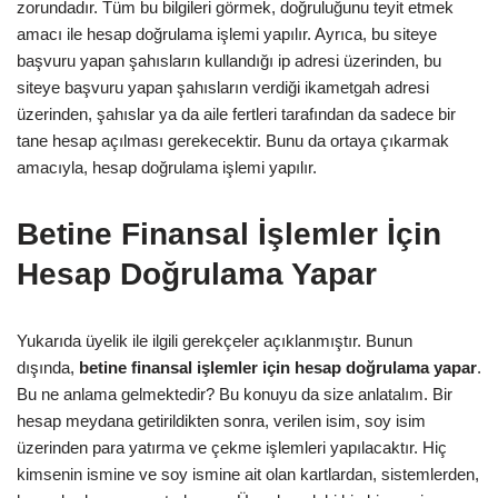
zorundadır. Tüm bu bilgileri görmek, doğruluğunu teyit etmek
amacı ile hesap doğrulama işlemi yapılır. Ayrıca, bu siteye
başvuru yapan şahısların kullandığı ip adresi üzerinden, bu
siteye başvuru yapan şahısların verdiği ikametgah adresi
üzerinden, şahıslar ya da aile fertleri tarafından da sadece bir
tane hesap açılması gerekecektir. Bunu da ortaya çıkarmak
amacıyla, hesap doğrulama işlemi yapılır.
Betine Finansal İşlemler İçin
Hesap Doğrulama Yapar
Yukarıda üyelik ile ilgili gerekçeler açıklanmıştır. Bunun
dışında,
betine finansal işlemler için hesap doğrulama yapar
.
Bu ne anlama gelmektedir? Bu konuyu da size anlatalım. Bir
hesap meydana getirildikten sonra, verilen isim, soy isim
üzerinden para yatırma ve çekme işlemleri yapılacaktır. Hiç
kimsenin ismine ve soy ismine ait olan kartlardan, sistemlerden,