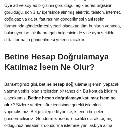
Üye ad ve soy ad bilgisinin görüldüğü, açık adres bilgisinin
görüldüğü, son 3 ay içerisinde alınmış elektrik, telefon, internet,
doğalgaz ya da su faturasının gönderilmesi yani resim
formatında gönderilmesi yeterli olacaktır. tüm bunların yanında,
bulunuyor ise, bir ikametgah belgesinin de yine aynı şekilde
dijital formatta gönderilmesi yeterli olacaktır.
Betine Hesap Doğrulamaya
Katılmaz İsem Ne Olur?
Bahsettiğimiz gibi,
betine hesap doğrulama
işlemini yapacak,
yapma yetkisi olan sitelerden bir tanesidir. Bu konuda bildirim
alacaksınız.
Betine hesap doğrulamaya katılmaz isem ne
olur?
Sizlere verilen süre içerisinde gerekli işlemleri
yapmalısınız. Belge talep ediliyor ise, istenen belgeleri
göndermelisiniz. Göndermez iseniz öncelikli olarak, açmış
olduğunuz hesabınız dondurma işlemine yani askıya alma