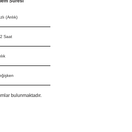
şlem Süresi
zlı (Anlık)
2 Saat
lık
eğişken
dımlar bulunmaktadır.