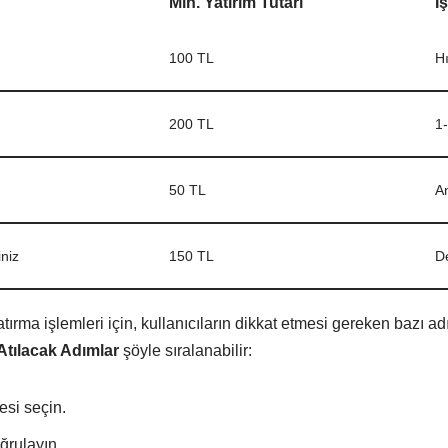
Min. Yatırım Tutarı
İ
100 TL
Hı
200 TL
1-
50 TL
An
niz
150 TL
D
atırma işlemleri için, kullanıcıların dikkat etmesi gereken bazı a
 Atılacak Adımlar
şöyle sıralanabilir:
tesi seçin.
ğrulayın.