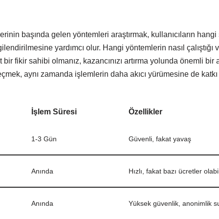
lerinin başında gelen yöntemleri araştırmak, kullanıcıların hangi
ilendirilmesine yardımcı olur. Hangi yöntemlerin nasıl çalıştığı v
ir fikir sahibi olmanız, kazancınızı artırma yolunda önemli bir ad
çmek, aynı zamanda işlemlerin daha akıcı yürümesine de katkı 
İşlem Süresi
Özellikler
1-3 Gün
Güvenli, fakat yavaş
Anında
Hızlı, fakat bazı ücretler olabil
Anında
Yüksek güvenlik, anonimlik s