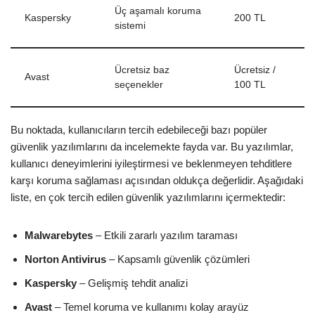
Üç aşamalı koruma
Kaspersky
200 TL
sistemi
Ücretsiz baz
Ücretsiz /
Avast
seçenekler
100 TL
Bu noktada, kullanıcıların tercih edebileceği bazı popüler
güvenlik yazılımlarını da incelemekte fayda var. Bu yazılımlar,
kullanıcı deneyimlerini iyileştirmesi ve beklenmeyen tehditlere
karşı koruma sağlaması açısından oldukça değerlidir. Aşağıdaki
liste, en çok tercih edilen güvenlik yazılımlarını içermektedir:
Malwarebytes
– Etkili zararlı yazılım taraması
Norton Antivirus
– Kapsamlı güvenlik çözümleri
Kaspersky
– Gelişmiş tehdit analizi
Avast
– Temel koruma ve kullanımı kolay arayüz