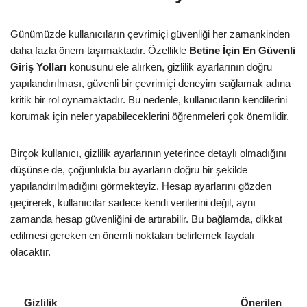
Günümüzde kullanıcıların çevrimiçi güvenliği her zamankinden
daha fazla önem taşımaktadır. Özellikle
Betine İçin En Güvenli
Giriş Yolları
konusunu ele alırken, gizlilik ayarlarının doğru
yapılandırılması, güvenli bir çevrimiçi deneyim sağlamak adına
kritik bir rol oynamaktadır. Bu nedenle, kullanıcıların kendilerini
korumak için neler yapabileceklerini öğrenmeleri çok önemlidir.
Birçok kullanıcı, gizlilik ayarlarının yeterince detaylı olmadığını
düşünse de, çoğunlukla bu ayarların doğru bir şekilde
yapılandırılmadığını görmekteyiz. Hesap ayarlarını gözden
geçirerek, kullanıcılar sadece kendi verilerini değil, aynı
zamanda hesap güvenliğini de artırabilir. Bu bağlamda, dikkat
edilmesi gereken en önemli noktaları belirlemek faydalı
olacaktır.
Gizlilik
Önerilen