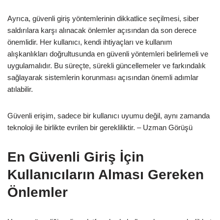
Ayrıca, güvenli giriş yöntemlerinin dikkatlice seçilmesi, siber
saldırılara karşı alınacak önlemler açısından da son derece
önemlidir. Her kullanıcı, kendi ihtiyaçları ve kullanım
alışkanlıkları doğrultusunda en güvenli yöntemleri belirlemeli ve
uygulamalıdır. Bu süreçte, sürekli güncellemeler ve farkındalık
sağlayarak sistemlerin korunması açısından önemli adımlar
atılabilir.
Güvenli erişim, sadece bir kullanıcı uyumu değil, aynı zamanda
teknoloji ile birlikte evrilen bir gerekliliktir. – Uzman Görüşü
En Güvenli Giriş İçin
Kullanıcıların Alması Gereken
Önlemler