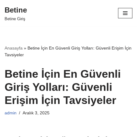
Betine
İçeriğe
Betine Giriş
geç
Anasayfa
»
Betine İçin En Güvenli Giriş Yolları: Güvenli Erişim İçin
Tavsiyeler
Betine İçin En Güvenli
Giriş Yolları: Güvenli
Erişim İçin Tavsiyeler
admin
Aralık 3, 2025