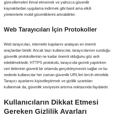
güncellemeleri ihmal etmemek ve yalnızca güvenilir
kaynaklardan uygulama indirmek gibi basit ama etkili
yöntemlerle mobil güvenliklerini artırabilirler.
Web Tarayıcıları İçin Protokoller
Web tarayıcıları, internetin kapılarını aralayan en önemli
araçlardan biridir. Ancak bazı kullanıcılar, tarayıcılarının sunduğu
güvenlik protokollerinin ne kadar önemli olduğunu göz ardı
edebilmektedir. HTTPS protokolü, tarayıcıda gezinti yapılırken
veri iletiminin güvenli bir ortamda gerçekleşmesini sağlar ve bu
nedenle kullanıcılar her zaman güvenilir URL’leri tercih etmelidir.
Tarayıcı ayarlarını kişiselleştirmek ve gizlilik uzantıları
kullanmak da, güvenlik seviyesini artırma noktasında faydalıdır.
Kullanıcıların Dikkat Etmesi
Gereken Gizlilik Ayarları