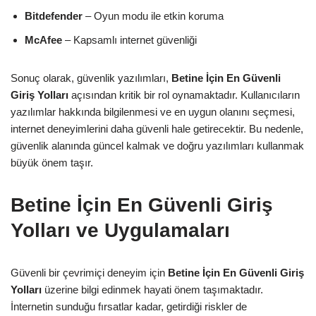
Bitdefender
– Oyun modu ile etkin koruma
McAfee
– Kapsamlı internet güvenliği
Sonuç olarak, güvenlik yazılımları,
Betine İçin En Güvenli
Giriş Yolları
açısından kritik bir rol oynamaktadır. Kullanıcıların
yazılımlar hakkında bilgilenmesi ve en uygun olanını seçmesi,
internet deneyimlerini daha güvenli hale getirecektir. Bu nedenle,
güvenlik alanında güncel kalmak ve doğru yazılımları kullanmak
büyük önem taşır.
Betine İçin En Güvenli Giriş
Yolları ve Uygulamaları
Güvenli bir çevrimiçi deneyim için
Betine İçin En Güvenli Giriş
Yolları
üzerine bilgi edinmek hayati önem taşımaktadır.
İnternetin sunduğu fırsatlar kadar, getirdiği riskler de