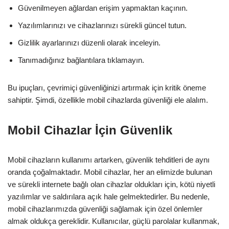
Güvenilmeyen ağlardan erişim yapmaktan kaçının.
Yazılımlarınızı ve cihazlarınızı sürekli güncel tutun.
Gizlilik ayarlarınızı düzenli olarak inceleyin.
Tanımadığınız bağlantılara tıklamayın.
Bu ipuçları, çevrimiçi güvenliğinizi artırmak için kritik öneme
sahiptir. Şimdi, özellikle mobil cihazlarda güvenliği ele alalım.
Mobil Cihazlar İçin Güvenlik
Mobil cihazların kullanımı artarken, güvenlik tehditleri de aynı
oranda çoğalmaktadır. Mobil cihazlar, her an elimizde bulunan
ve sürekli internete bağlı olan cihazlar oldukları için, kötü niyetli
yazılımlar ve saldırılara açık hale gelmektedirler. Bu nedenle,
mobil cihazlarımızda güvenliği sağlamak için özel önlemler
almak oldukça gereklidir. Kullanıcılar, güçlü parolalar kullanmak,