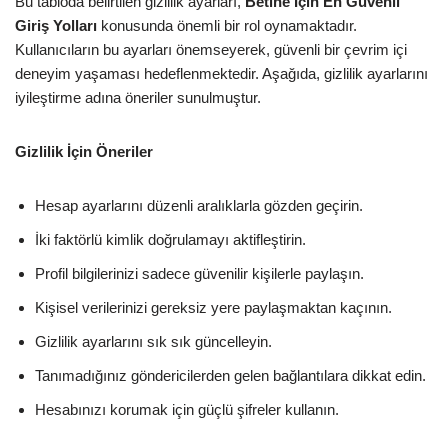
Bu tabloda belirtilen gizlilik ayarları,
Betine İçin En Güvenli
Giriş Yolları
konusunda önemli bir rol oynamaktadır.
Kullanıcıların bu ayarları önemseyerek, güvenli bir çevrim içi
deneyim yaşaması hedeflenmektedir. Aşağıda, gizlilik ayarlarını
iyileştirme adına öneriler sunulmuştur.
Gizlilik İçin Öneriler
Hesap ayarlarını düzenli aralıklarla gözden geçirin.
İki faktörlü kimlik doğrulamayı aktifleştirin.
Profil bilgilerinizi sadece güvenilir kişilerle paylaşın.
Kişisel verilerinizi gereksiz yere paylaşmaktan kaçının.
Gizlilik ayarlarını sık sık güncelleyin.
Tanımadığınız göndericilerden gelen bağlantılara dikkat edin.
Hesabınızı korumak için güçlü şifreler kullanın.