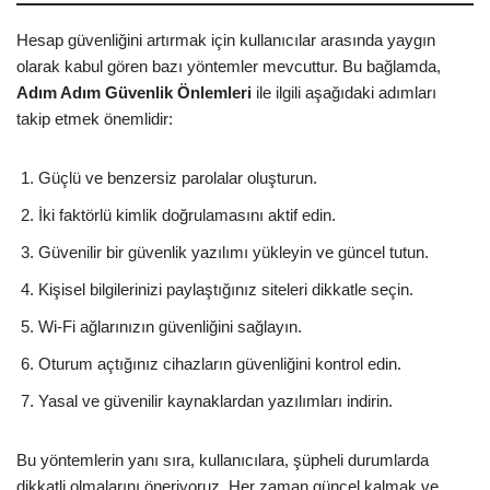
Hesap güvenliğini artırmak için kullanıcılar arasında yaygın
olarak kabul gören bazı yöntemler mevcuttur. Bu bağlamda,
Adım Adım Güvenlik Önlemleri
ile ilgili aşağıdaki adımları
takip etmek önemlidir:
Güçlü ve benzersiz parolalar oluşturun.
İki faktörlü kimlik doğrulamasını aktif edin.
Güvenilir bir güvenlik yazılımı yükleyin ve güncel tutun.
Kişisel bilgilerinizi paylaştığınız siteleri dikkatle seçin.
Wi-Fi ağlarınızın güvenliğini sağlayın.
Oturum açtığınız cihazların güvenliğini kontrol edin.
Yasal ve güvenilir kaynaklardan yazılımları indirin.
Bu yöntemlerin yanı sıra, kullanıcılara, şüpheli durumlarda
dikkatli olmalarını öneriyoruz. Her zaman güncel kalmak ve