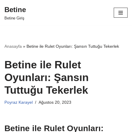
Betine
İçeriğe
Betine Giriş
geç
Anasayfa
»
Betine ile Rulet Oyunları: Şansın Tuttuğu Tekerlek
Betine ile Rulet
Oyunları: Şansın
Tuttuğu Tekerlek
Poyraz Karayel
Ağustos 20, 2023
Betine ile Rulet Oyunları: