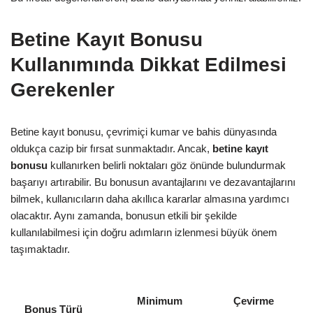
Betine Kayıt Bonusu
Kullanımında Dikkat Edilmesi
Gerekenler
Betine kayıt bonusu, çevrimiçi kumar ve bahis dünyasında
oldukça cazip bir fırsat sunmaktadır. Ancak,
betine kayıt
bonusu
kullanırken belirli noktaları göz önünde bulundurmak
başarıyı artırabilir. Bu bonusun avantajlarını ve dezavantajlarını
bilmek, kullanıcıların daha akıllıca kararlar almasına yardımcı
olacaktır. Aynı zamanda, bonusun etkili bir şekilde
kullanılabilmesi için doğru adımların izlenmesi büyük önem
taşımaktadır.
Minimum
Çevirme
Bonus Türü