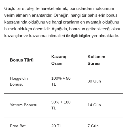
Güçlü bir strateji ile hareket etmek, bonuslardan maksimum
verim almanın anahtarıdır. Örneğin, hangi tür bahislerin bonus
kapsamında olduğunu ve hangi oranların en avantajlı olduğunu
bilmek oldukça önemlidir. Aşağıda, bonusun getirebileceği olası
kazançlar ve kazanma ihtimalleri ile ilgili bilgiler yer almaktadır.
Kazanç
Kullanım
Bonus Türü
Oranı
Süresi
Hoşgeldin
100% + 50
30 Gün
Bonusu
TL
50% + 100
Yatırım Bonusu
14 Gün
TL
Free Bet
20 TL
7 Gün