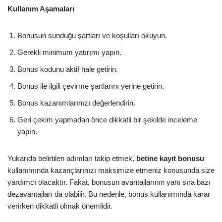
Kullanım Aşamaları
Bonusun sunduğu şartları ve koşulları okuyun.
Gerekli minimum yatırımı yapın.
Bonus kodunu aktif hale getirin.
Bonus ile ilgili çevirme şartlarını yerine getirin.
Bonus kazanımlarınızı değerlendirin.
Geri çekim yapmadan önce dikkatli bir şekilde inceleme
yapın.
Yukarıda belirtilen adımları takip etmek,
betine kayıt bonusu
kullanımında kazançlarınızı maksimize etmeniz konusunda size
yardımcı olacaktır. Fakat, bonusun avantajlarının yanı sıra bazı
dezavantajları da olabilir. Bu nedenle, bonus kullanımında karar
verirken dikkatli olmak önemlidir.