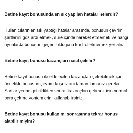
Betine kayıt bonusunda en sık yapılan hatalar nelerdir?
Kullanıcıların en sık yaptığı hatalar arasında, bonusun çevrim
şartlarını göz ardı etmek, süre içinde hareket etmemek ve hangi
oyunlarda bonusun geçerli olduğunu kontrol etmemek yer alır.
Betine kayıt bonusu kazançları nasıl çekilir?
Betine kayıt bonusu ile elde edilen kazançları çekebilmek için,
öncelikle bonusun çevrim koşullarını tamamlamanız gerekir.
Şartlar yerine getirildikten sonra, kazançları çekmek için normal
para çekme yöntemlerini kullanabilirsiniz.
Betine kayıt bonusu kullanımı sonrasında tekrar bonus
alabilir miyim?