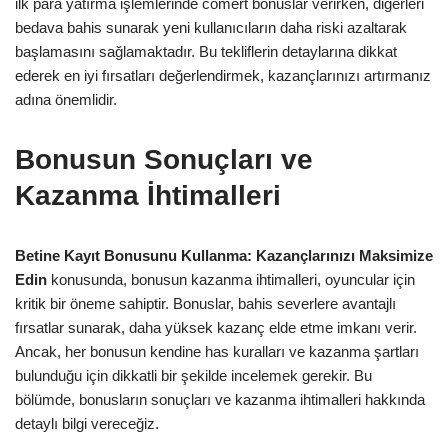
ilk para yatırma işlemlerinde cömert bonuslar verirken, diğerleri
bedava bahis sunarak yeni kullanıcıların daha riski azaltarak
başlamasını sağlamaktadır. Bu tekliflerin detaylarına dikkat
ederek en iyi fırsatları değerlendirmek, kazançlarınızı artırmanız
adına önemlidir.
Bonusun Sonuçları ve
Kazanma İhtimalleri
Betine Kayıt Bonusunu Kullanma: Kazançlarınızı Maksimize
Edin
konusunda, bonusun kazanma ihtimalleri, oyuncular için
kritik bir öneme sahiptir. Bonuslar, bahis severlere avantajlı
fırsatlar sunarak, daha yüksek kazanç elde etme imkanı verir.
Ancak, her bonusun kendine has kuralları ve kazanma şartları
bulunduğu için dikkatli bir şekilde incelemek gerekir. Bu
bölümde, bonusların sonuçları ve kazanma ihtimalleri hakkında
detaylı bilgi vereceğiz.