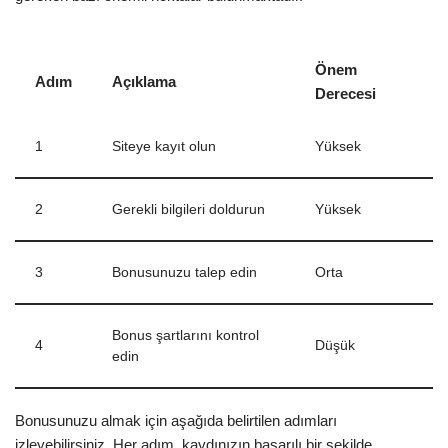
Önem
Adım
Açıklama
Derecesi
1
Siteye kayıt olun
Yüksek
2
Gerekli bilgileri doldurun
Yüksek
3
Bonusunuzu talep edin
Orta
Bonus şartlarını kontrol
4
Düşük
edin
Bonusunuzu almak için aşağıda belirtilen adımları
izleyebilirsiniz. Her adım, kaydınızın başarılı bir şekilde