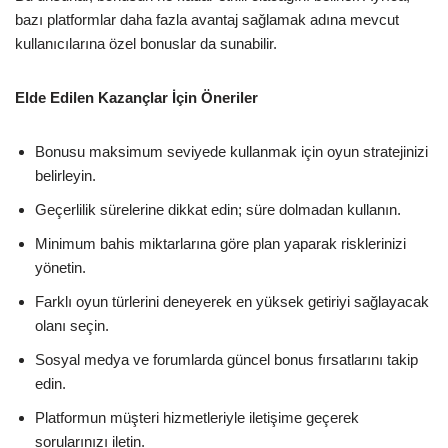
bazı platformlar daha fazla avantaj sağlamak adına mevcut
kullanıcılarına özel bonuslar da sunabilir.
Elde Edilen Kazançlar İçin Öneriler
Bonusu maksimum seviyede kullanmak için oyun stratejinizi
belirleyin.
Geçerlilik sürelerine dikkat edin; süre dolmadan kullanın.
Minimum bahis miktarlarına göre plan yaparak risklerinizi
yönetin.
Farklı oyun türlerini deneyerek en yüksek getiriyi sağlayacak
olanı seçin.
Sosyal medya ve forumlarda güncel bonus fırsatlarını takip
edin.
Platformun müşteri hizmetleriyle iletişime geçerek
sorularınızı iletin.