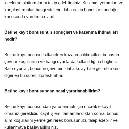
inceleme platformlarını takip edebilirsiniz. Kullanıcı yorumları ve
karşılaştırmalar, hangi sitelerin daha cazip bonuslar sunduğu
konusunda yardımcı olabilir.
Betine kayıt bonusunun sonuçları ve kazanma ihtimalleri
nedir?
Betine kayıt bonusu kullanırken kazanma ihtimalleri, bonusun
çevrim koşullarına ve hangi oyunlarda kullanıldığına bağlıdır.
Bazı oyunlar, bonusun çevrimini daha kolay hale getirebilirken,
diğerleri bu süreci zorlaştırabilir.
Betine kayıt bonusundan nasıl yararlanabilirim?
Betine kayıt bonusundan yararlanmak için öncelikle kayıt
olmanız gereklidir. Kayıt işlemi tamamlandıktan sonra, bonus
alım koşullarını yerine getirerek bonusunuzu talep edebilir ve
kullanmaya başlayabilirsiniz.