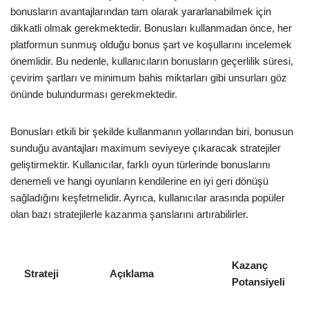
bonusların avantajlarından tam olarak yararlanabilmek için
dikkatli olmak gerekmektedir. Bonusları kullanmadan önce, her
platformun sunmuş olduğu bonus şart ve koşullarını incelemek
önemlidir. Bu nedenle, kullanıcıların bonusların geçerlilik süresi,
çevirim şartları ve minimum bahis miktarları gibi unsurları göz
önünde bulundurması gerekmektedir.
Bonusları etkili bir şekilde kullanmanın yollarından biri, bonusun
sunduğu avantajları maximum seviyeye çıkaracak stratejiler
geliştirmektir. Kullanıcılar, farklı oyun türlerinde bonuslarını
denemeli ve hangi oyunların kendilerine en iyi geri dönüşü
sağladığını keşfetmelidir. Ayrıca, kullanıcılar arasında popüler
olan bazı stratejilerle kazanma şanslarını artırabilirler.
Kazanç
Strateji
Açıklama
Potansiyeli