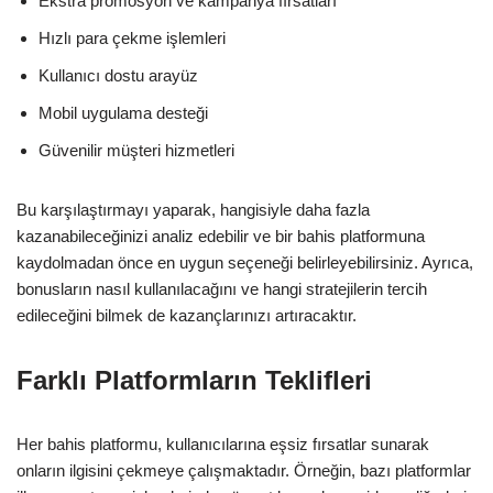
Ekstra promosyon ve kampanya fırsatları
Hızlı para çekme işlemleri
Kullanıcı dostu arayüz
Mobil uygulama desteği
Güvenilir müşteri hizmetleri
Bu karşılaştırmayı yaparak, hangisiyle daha fazla
kazanabileceğinizi analiz edebilir ve bir bahis platformuna
kaydolmadan önce en uygun seçeneği belirleyebilirsiniz. Ayrıca,
bonusların nasıl kullanılacağını ve hangi stratejilerin tercih
edileceğini bilmek de kazançlarınızı artıracaktır.
Farklı Platformların Teklifleri
Her bahis platformu, kullanıcılarına eşsiz fırsatlar sunarak
onların ilgisini çekmeye çalışmaktadır. Örneğin, bazı platformlar