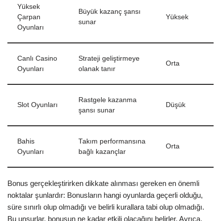
Yüksek
Büyük kazanç şansı
Çarpan
Yüksek
sunar
Oyunları
Canlı Casino
Strateji geliştirmeye
Orta
Oyunları
olanak tanır
Rastgele kazanma
Slot Oyunları
Düşük
şansı sunar
Bahis
Takım performansına
Orta
Oyunları
bağlı kazançlar
Bonus gerçekleştirirken dikkate alınması gereken en önemli
noktalar şunlardır: Bonusların hangi oyunlarda geçerli olduğu,
süre sınırlı olup olmadığı ve belirli kurallara tabi olup olmadığı.
Bu unsurlar, bonusun ne kadar etkili olacağını belirler. Ayrıca,