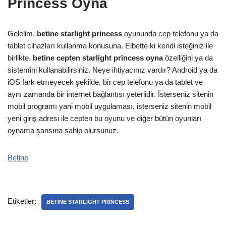
Princess Oyna
Gelelim,
betine starlight princess
oyununda cep telefonu ya da
tablet cihazları kullanma konusuna. Elbette ki kendi isteğiniz ile
birlikte,
betine cepten starlight princess oyna
özelliğini ya da
sistemini kullanabilirsiniz. Neye ihtiyacınız vardır? Android ya da
iOS fark etmeyecek şekilde, bir cep telefonu ya da tablet ve
aynı zamanda bir internet bağlantısı yeterlidir. İsterseniz sitenin
mobil programı yani mobil uygulaması, isterseniz sitenin mobil
yeni giriş adresi ile cepten bu oyunu ve diğer bütün oyunları
oynama şansına sahip olursunuz.
Betine
Etiketler:
BETINE STARLIGHT PRINCESS