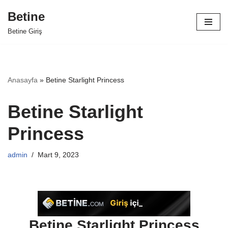
Betine
İçeriğe
Betine Giriş
geç
Anasayfa
»
Betine Starlight Princess
Betine Starlight
Princess
admin
Mart 9, 2023
Betine Starlight Princess