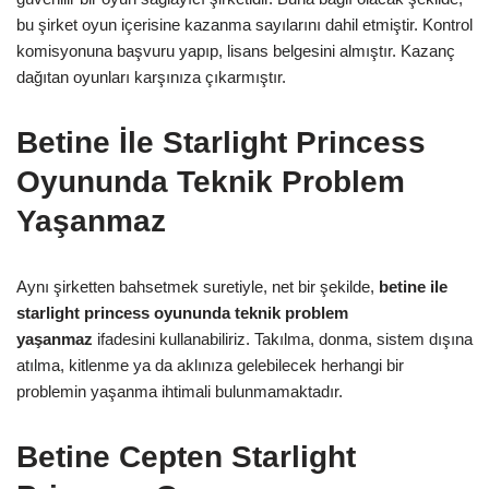
bu şirket oyun içerisine kazanma sayılarını dahil etmiştir. Kontrol
komisyonuna başvuru yapıp, lisans belgesini almıştır. Kazanç
dağıtan oyunları karşınıza çıkarmıştır.
Betine İle Starlight Princess
Oyununda Teknik Problem
Yaşanmaz
Aynı şirketten bahsetmek suretiyle, net bir şekilde,
betine ile
starlight princess oyununda teknik problem
yaşanmaz
ifadesini kullanabiliriz. Takılma, donma, sistem dışına
atılma, kitlenme ya da aklınıza gelebilecek herhangi bir
problemin yaşanma ihtimali bulunmamaktadır.
Betine Cepten Starlight