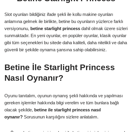
Slot oyunları bildiğiniz ifade şekli ile kollu makine oyunları
anlamına gelmek ile birlikte, betine bu oyunların yüzlerce farklı
versiyonunu,
betine starlight princess
dahil olmak üzere sizleri
sunmaktadır. En yeni oyunlar, en popüler oyunlar, klasik oyunlar
gibi tüm seçenekleri bu sitede daha kaliteli, daha nitelikli ve daha
güvenli bir şekilde oynama şansına sahip olabilirsiniz.
Betine İle Starlight Princess
Nasıl Oynanır?
Oyunu tanıtalım, oyunun oynanış şekli hakkında ve yapılması
gereken işlemler hakkında bilgi verelim ve tüm bunlara bağlı
olacak şekilde,
betine ile starlight princess nasıl
oynanır?
Sorusunun karşılığını sizlere anlatalım.