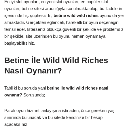
En iyi slot oyunları, en yeni slot oyunları, en popüler slot
oyunları, betine sitesi aracılığıyla sunulmakta olup, bu ifadelerin
içerisinde hiç şüphesiz ki,
betine wild wild riches
oyunu da yer
almaktadır. Gerçekten eğlenceli, hareketli bir oyun seçeneğini
temsil eder. İsterseniz oldukça güvenli bir şekilde ve problemsiz
bir şekilde, site üzerinden bu oyunu hemen oynamaya
başlayabilirsiniz.
Betine İle Wild Wild Riches
Nasıl Oynanır?
Tabii ki bu soruda yani
betine ile wild wild riches nasıl
oynanır?
Sorusunda;
Paralı oyun hizmeti anlayışına istinaden, önce gereken yaş
sınırında bulunacak ve bu sitede kendinize bir hesap
açacaksınız.